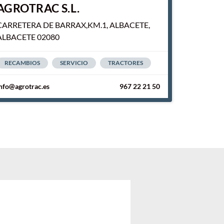
AGROTRAC S.L.
CARRETERA DE BARRAX,KM.1, ALBACETE,
ALBACETE 02080
RECAMBIOS
SERVICIO
TRACTORES
nfo@agrotrac.es
967 22 21 50