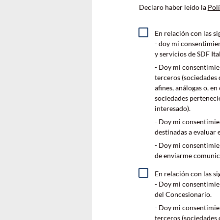
Declaro haber leído la
Polí
En relación con las s
- doy mi consentimien
y servicios de SDF Ital
- Doy mi consentimien
terceros (sociedades 
afines, análogas o, en
sociedades pertenecie
interesado).
- Doy mi consentimien
destinadas a evaluar e
- Doy mi consentimien
de enviarme comunic
En relación con las s
- Doy mi consentimien
del Concesionario.
- Doy mi consentimien
terceros (sociedades 