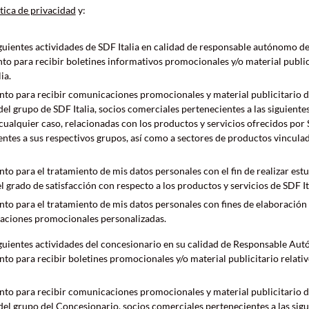
tica de privacidad
y:
iguientes actividades de SDF Italia en calidad de responsable autónomo de
to para recibir boletines informativos promocionales y/o material public
ia.
to para recibir comunicaciones promocionales y material publicitario d
del grupo de SDF Italia, socios comerciales pertenecientes a las siguient
 cualquier caso, relacionadas con los productos y servicios ofrecidos por S
ntes a sus respectivos grupos, así como a sectores de productos vinculado
to para el tratamiento de mis datos personales con el fin de realizar es
l grado de satisfacción con respecto a los productos y servicios de SDF It
to para el tratamiento de mis datos personales con fines de elaboración d
aciones promocionales personalizadas.
iguientes actividades del concesionario en su calidad de Responsable Au
to para recibir boletines promocionales y/o material publicitario relativ
to para recibir comunicaciones promocionales y material publicitario d
del grupo del Concesionario, socios comerciales pertenecientes a las sigu